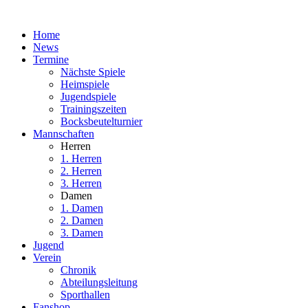
Home
News
Termine
Nächste Spiele
Heimspiele
Jugendspiele
Trainingszeiten
Bocksbeutelturnier
Mannschaften
Herren
1. Herren
2. Herren
3. Herren
Damen
1. Damen
2. Damen
3. Damen
Jugend
Verein
Chronik
Abteilungsleitung
Sporthallen
Fanshop