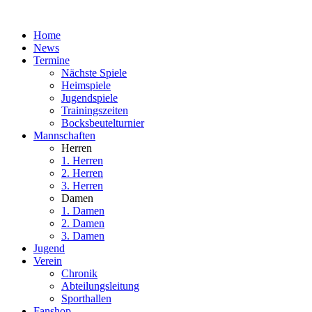
Home
News
Termine
Nächste Spiele
Heimspiele
Jugendspiele
Trainingszeiten
Bocksbeutelturnier
Mannschaften
Herren
1. Herren
2. Herren
3. Herren
Damen
1. Damen
2. Damen
3. Damen
Jugend
Verein
Chronik
Abteilungsleitung
Sporthallen
Fanshop