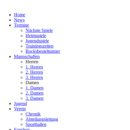
Home
News
Termine
Nächste Spiele
Heimspiele
Jugendspiele
Trainingszeiten
Bocksbeutelturnier
Mannschaften
Herren
1. Herren
2. Herren
3. Herren
Damen
1. Damen
2. Damen
3. Damen
Jugend
Verein
Chronik
Abteilungsleitung
Sporthallen
Fanshop