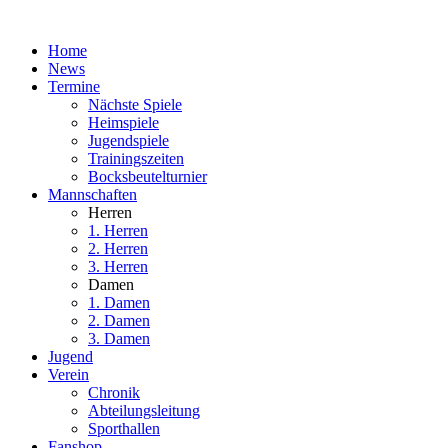
Home
News
Termine
Nächste Spiele
Heimspiele
Jugendspiele
Trainingszeiten
Bocksbeutelturnier
Mannschaften
Herren
1. Herren
2. Herren
3. Herren
Damen
1. Damen
2. Damen
3. Damen
Jugend
Verein
Chronik
Abteilungsleitung
Sporthallen
Fanshop