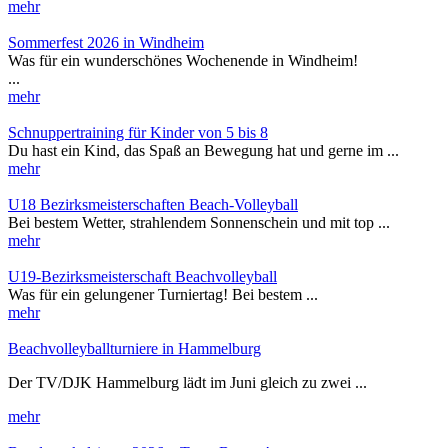
mehr
Sommerfest 2026 in Windheim
Was für ein wunderschönes Wochenende in Windheim!
...
mehr
Schnuppertraining für Kinder von 5 bis 8
Du hast ein Kind, das Spaß an Bewegung hat und gerne im ...
mehr
U18 Bezirksmeisterschaften Beach-Volleyball
Bei bestem Wetter, strahlendem Sonnenschein und mit top ...
mehr
U19-Bezirksmeisterschaft Beachvolleyball
Was für ein gelungener Turniertag! Bei bestem ...
mehr
Beachvolleyballturniere in Hammelburg
Der TV/DJK Hammelburg lädt im Juni gleich zu zwei ...
mehr