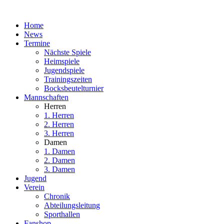
Home
News
Termine
Nächste Spiele
Heimspiele
Jugendspiele
Trainingszeiten
Bocksbeutelturnier
Mannschaften
Herren
1. Herren
2. Herren
3. Herren
Damen
1. Damen
2. Damen
3. Damen
Jugend
Verein
Chronik
Abteilungsleitung
Sporthallen
Fanshop