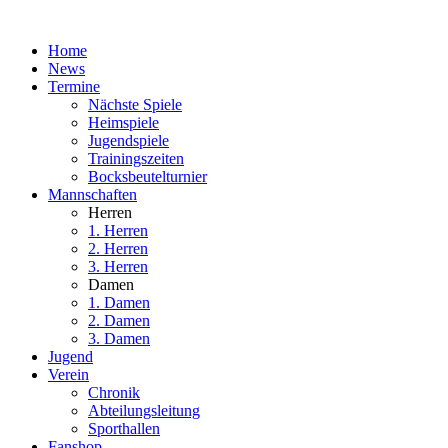
Home
News
Termine
Nächste Spiele
Heimspiele
Jugendspiele
Trainingszeiten
Bocksbeutelturnier
Mannschaften
Herren
1. Herren
2. Herren
3. Herren
Damen
1. Damen
2. Damen
3. Damen
Jugend
Verein
Chronik
Abteilungsleitung
Sporthallen
Fanshop